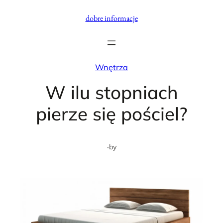
Przejdź
dobre informacje
do
treści
Wnętrza
W ilu stopniach
pierze się pościel?
·
by