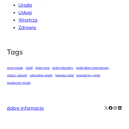
Uroda
Usługi
Wnętrza
Zdrowie
Tags
cena miodu
miód
miód cena
miód naturalny
miód sklep internetowy
miód z pasieki
naturalne miody
pasieka miód
prawdziwy miód
producent miodu
X
Facebook
Instag
Linke
dobre informacje