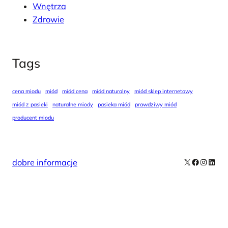
Wnętrza
Zdrowie
Tags
cena miodu
miód
miód cena
miód naturalny
miód sklep internetowy
miód z pasieki
naturalne miody
pasieka miód
prawdziwy miód
producent miodu
X
Facebook
Instag
Linke
dobre informacje
Our Newsletters