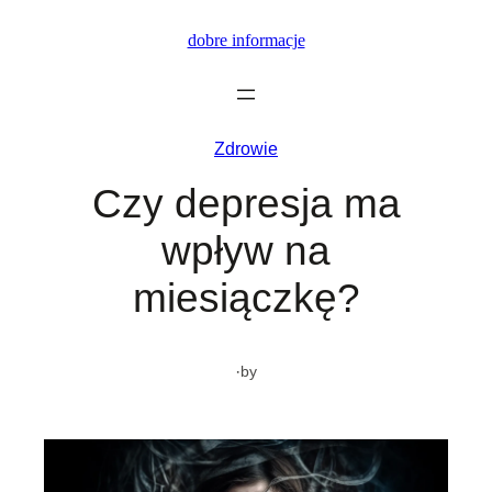
Przejdź
dobre informacje
do
treści
Zdrowie
Czy depresja ma
wpływ na
miesiączkę?
·
by