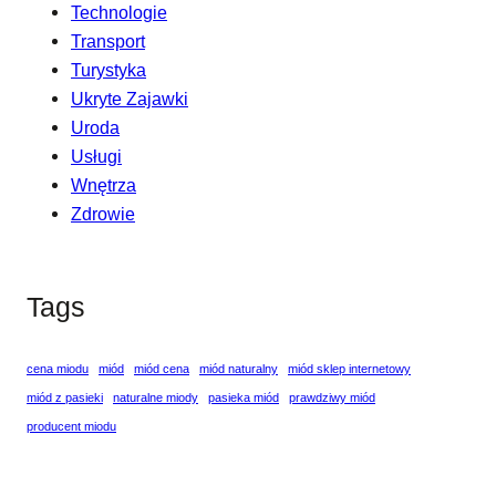
Technologie
Transport
Turystyka
Ukryte Zajawki
Uroda
Usługi
Wnętrza
Zdrowie
Tags
cena miodu
miód
miód cena
miód naturalny
miód sklep internetowy
miód z pasieki
naturalne miody
pasieka miód
prawdziwy miód
producent miodu