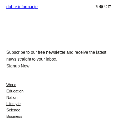
X
Facebook
Instagr
Linke
dobre informacje
Our Newsletters
Subscribe to our free newsletter and receive the latest
news straight to your inbox.
Signup Now
News
World
Education
Nation
Lifestyle
Science
Business