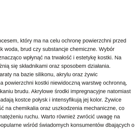
ocesem, który ma na celu ochronę powierzchni przed
ak woda, brud czy substancje chemiczne. Wybór
acząco wpłynąć na trwałość i estetykę kostki. Na
óżnią się składnikami oraz sposobem działania.
raty na bazie silikonu, akrylu oraz żywic
a powierzchni kostki niewidoczną warstwę ochronną,
kaniu brudu. Akrylowe środki impregnacyjne natomiast
ają kostce połysk i intensyfikują jej kolor. Żywice
ść na chemikalia oraz uszkodzenia mechaniczne, co
 natężeniu ruchu. Warto również zwrócić uwagę na
ej popularne wśród świadomych konsumentów dbających o