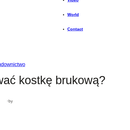
World
Contact
udownictwo
ać kostkę brukową?
·
by