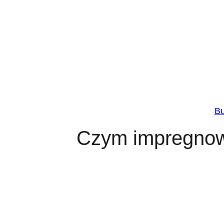
B
Czym impregnow