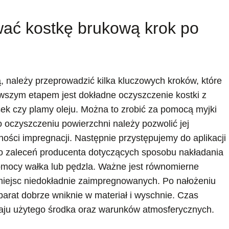
ać kostkę brukową krok po
 należy przeprowadzić kilka kluczowych kroków, które
wszym etapem jest dokładne oczyszczenie kostki z
asek czy plamy oleju. Można to zrobić za pomocą myjki
o oczyszczeniu powierzchni należy pozwolić jej
ności impregnacji. Następnie przystępujemy do aplikacji
o zaleceń producenta dotyczących sposobu nakładania
pomocy wałka lub pędzla. Ważne jest równomierne
ć miejsc niedokładnie zaimpregnowanych. Po nałożeniu
arat dobrze wniknie w materiał i wyschnie. Czas
zaju użytego środka oraz warunków atmosferycznych.