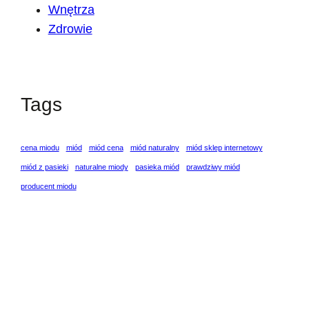
Wnętrza
Zdrowie
Tags
cena miodu
miód
miód cena
miód naturalny
miód sklep internetowy
miód z pasieki
naturalne miody
pasieka miód
prawdziwy miód
producent miodu