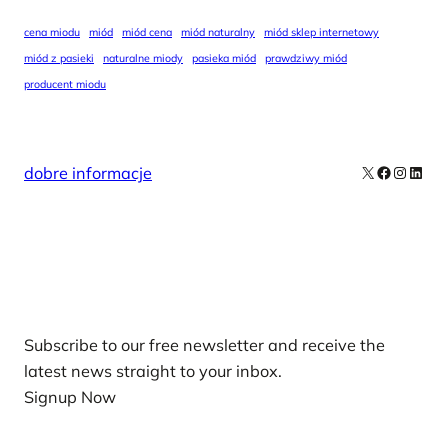
cena miodu
miód
miód cena
miód naturalny
miód sklep internetowy
miód z pasieki
naturalne miody
pasieka miód
prawdziwy miód
producent miodu
X
Facebook
Instag
Linke
dobre informacje
Our Newsletters
Subscribe to our free newsletter and receive the
latest news straight to your inbox.
Signup Now
News