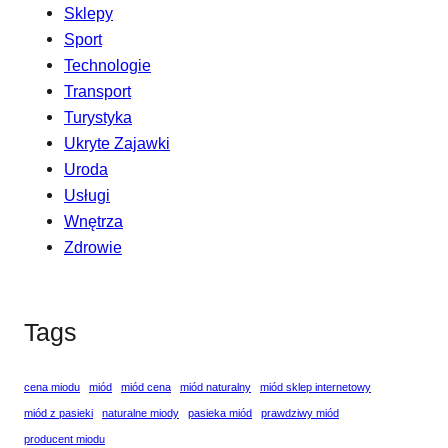
Sklepy
Sport
Technologie
Transport
Turystyka
Ukryte Zajawki
Uroda
Usługi
Wnętrza
Zdrowie
Tags
cena miodu
miód
miód cena
miód naturalny
miód sklep internetowy
miód z pasieki
naturalne miody
pasieka miód
prawdziwy miód
producent miodu