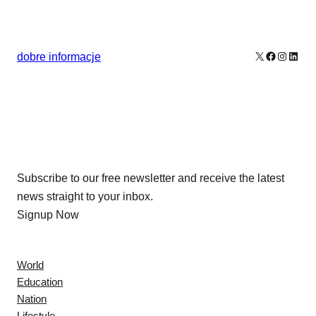
X
Facebook
Instagr
Linke
dobre informacje
Our Newsletters
Subscribe to our free newsletter and receive the latest
news straight to your inbox.
Signup Now
News
World
Education
Nation
Lifestyle