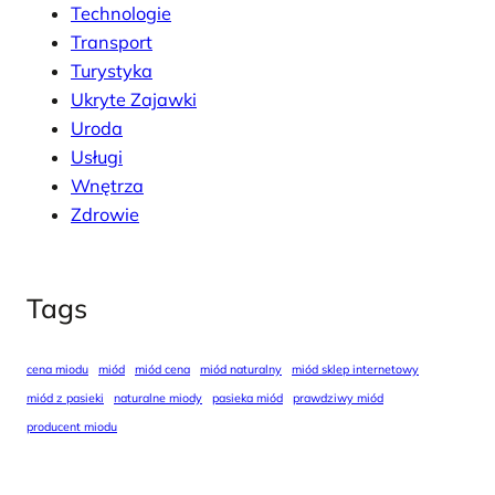
Technologie
Transport
Turystyka
Ukryte Zajawki
Uroda
Usługi
Wnętrza
Zdrowie
Tags
cena miodu
miód
miód cena
miód naturalny
miód sklep internetowy
miód z pasieki
naturalne miody
pasieka miód
prawdziwy miód
producent miodu