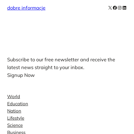
X
Facebook
Instag
Linke
dobre informacje
Our Newsletters
Subscribe to our free newsletter and receive the
latest news straight to your inbox.
Signup Now
News
World
Education
Nation
Lifestyle
Science
Business