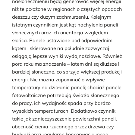
nasłonecznieniu będą generować więcej energii
niż te położone w regionach o częstych opadach
deszczu czy dużym zachmurzeniu. Kolejnym
istotnym czynnikiem jest kąt nachylenia paneli
słonecznych oraz ich orientacja względem
słońca. Panele ustawione pod odpowiednim
kątem i skierowane na południe zazwyczaj
osiągają lepsze wyniki wydajnościowe. Również
pora roku ma znaczenie – latem dni są dłuższe i
bardziej słoneczne, co sprzyja większej produkcji
energii. Nie można zapominać o wpływie
temperatury na działanie paneli; chociaż panele
fotowoltaiczne potrzebują światła słonecznego
do pracy, ich wydajność spada przy bardzo
wysokich temperaturach. Dodatkowo czynniki
takie jak zanieczyszczenie powierzchni paneli,
obecność cienia rzucanego przez drzewa czy
budynki oraz regularne konserwacje mogą