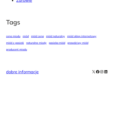
Zdrowie
Tags
cena miodu
miód
miód cena
miód naturalny
miód sklep internetowy
miód z pasieki
naturalne miody
pasieka miód
prawdziwy miód
producent miodu
X
Facebook
Instag
Linke
dobre informacje
Our Newsletters