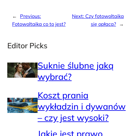
←
Previous:
Next:
Czy fotowoltaika
Fotowoltaika co to jest?
się opłaca?
→
Editor Picks
Suknie ślubne jaką
wybrać?
Koszt prania
wykładzin i dywanów
– czy jest wysoki?
Jakie jest prawo