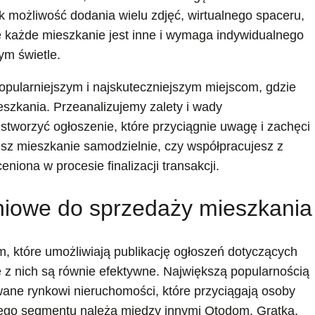
ak możliwość dodania wielu zdjęć, wirtualnego spaceru,
e każde mieszkanie jest inne i wymaga indywidualnego
ym świetle.
jpopularniejszym i najskuteczniejszym miejscom, gdzie
szkania. Przeanalizujemy zalety i wady
stworzyć ogłoszenie, które przyciągnie uwagę i zachęci
esz mieszkanie samodzielnie, czy współpracujesz z
iona w procesie finalizacji transakcji.
eniowe do sprzedaży mieszkania
orm, które umożliwiają publikację ogłoszeń dotyczących
 z nich są równie efektywne. Największą popularnością
ane rynkowi nieruchomości, które przyciągają osoby
tego segmentu należą między innymi Otodom, Gratka,