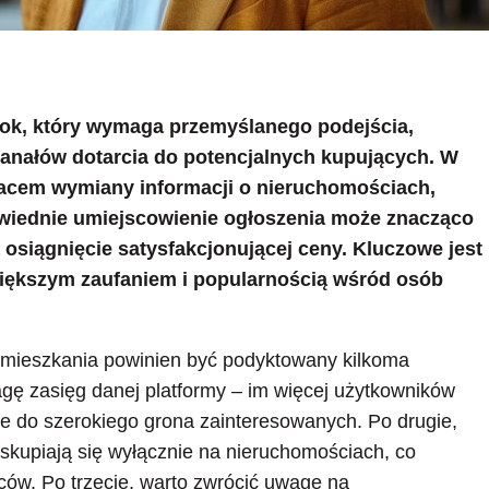
rok, który wymaga przemyślanego podejścia,
anałów dotarcia do potencjalnych kupujących. W
 placem wymiany informacji o nieruchomościach,
owiednie umiejscowienie ogłoszenia może znacząco
 osiągnięcie satysfakcjonującej ceny. Kluczowe jest
jwiększym zaufaniem i popularnością wśród osób
y mieszkania powinien być podyktowany kilkoma
gę zasięg danej platformy – im więcej użytkowników
ie do szerokiego grona zainteresowanych. Po drugie,
sy skupiają się wyłącznie na nieruchomościach, co
ów. Po trzecie, warto zwrócić uwagę na