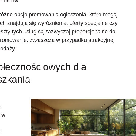
biorców.
e różne opcje promowania ogłoszenia, które mogą
 znajdują się wyróżnienia, oferty specjalne czy
szty tych usług są zazwyczaj proporcjonalne do
promowanie, zwłaszcza w przypadku atrakcyjnej
zedaży.
łecznościowych dla
szkania
e
 w
w