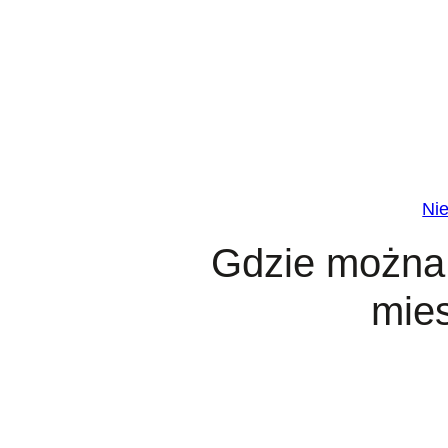
Przejdź
do
treści
Ni
Gdzie można 
mie