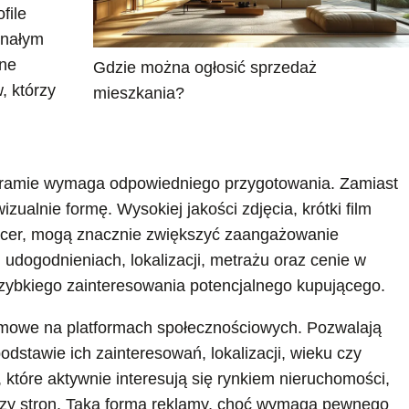
file
onałym
one
Gdzie można ogłosić sprzedaż
, którzy
mieszkania?
agramie wymaga odpowiedniego przygotowania. Zamiast
zualnie formę. Wysokiej jakości zdjęcia, krótki film
pacer, mogą znacznie zwiększyć zaangażowanie
udogodnieniach, lokalizacji, metrażu oraz cenie w
 szybkiego zainteresowania potencjalnego kupującego.
amowe na platformach społecznościowych. Pozwalają
dstawie ich zainteresowań, lokalizacji, wieku czy
które aktywnie interesują się rynkiem nieruchomości,
czy stron. Taka forma reklamy, choć wymaga pewnego