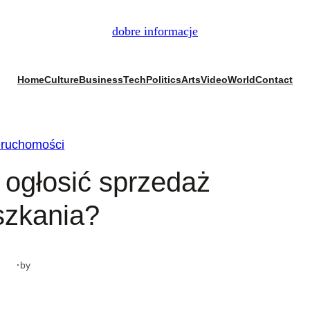
dobre informacje
Home
Culture
Business
Tech
Politics
Arts
Video
World
Contact
eruchomości
ogłosić sprzedaż
szkania?
·
by