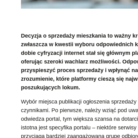
Decyzja o sprzedaży mieszkania to ważny k
zwłaszcza w kwestii wyboru odpowiednich k
dobie cyfryzacji internet stał się głównym
oferując szeroki wachlarz możliwości. Odp
przyspieszyć proces sprzedaży i wpłynąć na
zrozumienie, które platformy cieszą się na
poszukujących lokum.
Wybór miejsca publikacji ogłoszenia sprzedaż
czynnikami. Po pierwsze, należy wziąć pod uwa
odwiedza portal, tym większa szansa na dotarc
istotna jest specyfika portalu – niektóre serwi
przyciąga bardziej zaangażowaną grupę odbiorc