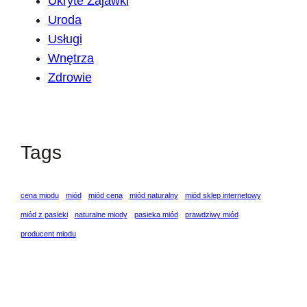
Ukryte Zajawki
Uroda
Usługi
Wnętrza
Zdrowie
Tags
cena miodu
miód
miód cena
miód naturalny
miód sklep internetowy
miód z pasieki
naturalne miody
pasieka miód
prawdziwy miód
producent miodu