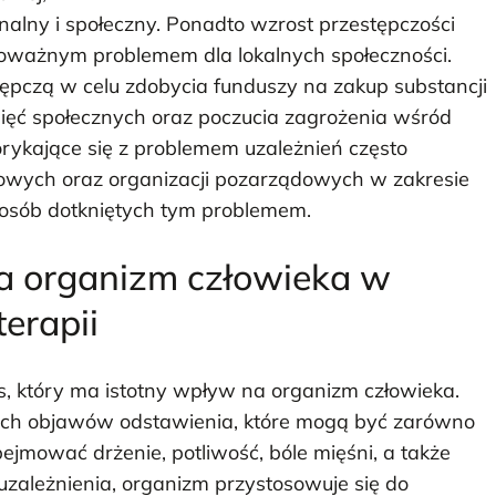
alny i społeczny. Ponadto wzrost przestępczości
poważnym problemem dla lokalnych społeczności.
tępczą w celu zdobycia funduszy na zakup substancji
pięć społecznych oraz poczucia zagrożenia wśród
rykające się z problemem uzależnień często
ądowych oraz organizacji pozarządowych w zakresie
a osób dotkniętych tym problemem.
na organizm człowieka w
terapii
s, który ma istotny wpływ na organizm człowieka.
nych objawów odstawienia, które mogą być zarówno
bejmować drżenie, potliwość, bóle mięśni, a także
uzależnienia, organizm przystosowuje się do