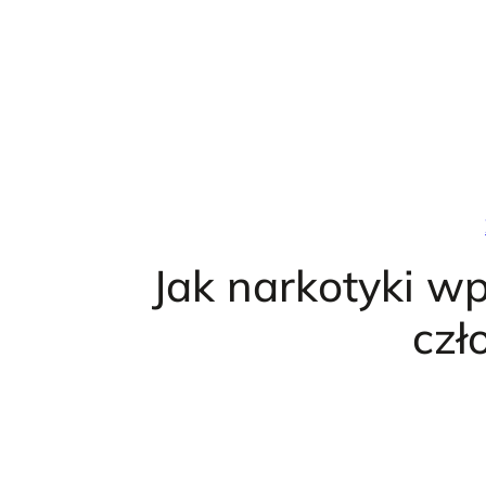
Przejdź
do
treści
Jak narkotyki w
czł