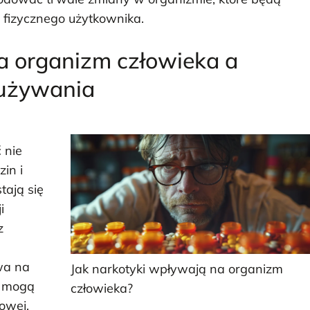
 fizycznego użytkownika.
a organizm człowieka a
 używania
 nie
in i
tają się
i
z
ywa na
Jak narkotyki wpływają na organizm
h mogą
człowieka?
owej,