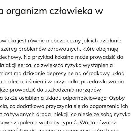
na organizm człowieka w
ieka jest równie niebezpieczny jak ich działanie
szereg problemów zdrowotnych, które obejmują
ddechowy. Na przykład kokaina może prowadzić do
ia akcji serca, co zwiększa ryzyko wystąpienia
miast ma działanie depresyjne na ośrodkowy układ
a oddechu i śmierci w przypadku przedawkowania.
akże prowadzić do uszkodzenia narządów
 a także osłabienia układu odpornościowego. Osoby
cia, co dodatkowo przyczynia się do pogorszenia ich
 zażywanych drogą iniekcji, co niesie ze sobą ryzyko
usowe zapalenie wątroby typu C. Warto również
odować trwałe zmiany w organizmie, które będą