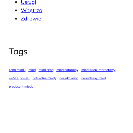
Usługi
Wnętrza
Zdrowie
Tags
cena miodu
miód
miód cena
miód naturalny
miód sklep internetowy
miód z pasieki
naturalne miody
pasieka miód
prawdziwy miód
producent miodu