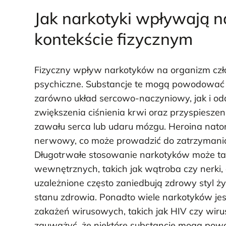
Jak narkotyki wpływają 
kontekście fizycznym
Fizyczny wpływ narkotyków na organizm człow
psychiczne. Substancje te mogą powodować 
zarówno układ sercowo-naczyniowy, jak i o
zwiększenia ciśnienia krwi oraz przyspieszen
zawału serca lub udaru mózgu. Heroina nato
nerwowy, co może prowadzić do zatrzymani
Długotrwałe stosowanie narkotyków może t
wewnętrznych, takich jak wątroba czy nerki,
uzależnione często zaniedbują zdrowy styl ży
stanu zdrowia. Ponadto wiele narkotyków jest
zakażeń wirusowych, takich jak HIV czy wir
zauważyć, że niektóre substancje mogą pow