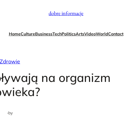
dobre informacje
Home
Culture
Business
Tech
Politics
Arts
Video
World
Contact
Zdrowie
pływają na organizm
owieka?
·
by