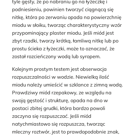
tyle gęsty, że po nabraniu go na łyżeczkę i
podniesieniu, powinien tworzyć ciągnącą się
nitkę, która po zerwaniu opada na powierzchnię
miodu w słoiku, tworząc charakterystyczny wzór
przypominający plaster miodu. Jeśli miód jest
zbyt rzadki, tworzy krótką, łamliwą nitkę lub po
prostu ścieka z łyżeczki, może to oznaczać, że
został rozcieńczony wodą lub syropem.
Kolejnym prostym testem jest obserwacja
rozpuszczalności w wodzie. Niewielką ilość
miodu należy umieścić w szklance z zimną wodą.
Prawdziwy miód rzepakowy, ze względu na
swoją gęstość i strukturę, opada na dno w
postaci zbitej grudki, która bardzo powoli
zaczyna się rozpuszczać. Jeśli miód
natychmiastowo się rozpuszcza, tworząc
mleczny roztwór, jest to prawdopodobnie znak,