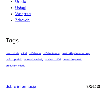
Uroda
Usługi
Wnętrza
Zdrowie
Tags
cena miodu
miód
miód cena
miód naturalny
miód sklep internetowy
miód z pasieki
naturalne miody
pasieka miód
prawdziwy miód
producent miodu
X
Facebook
Instag
Linke
dobre informacje