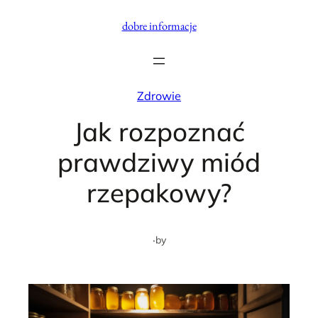
Przejdź
dobre informacje
do
treści
Zdrowie
Jak rozpoznać
prawdziwy miód
rzepakowy?
·
by