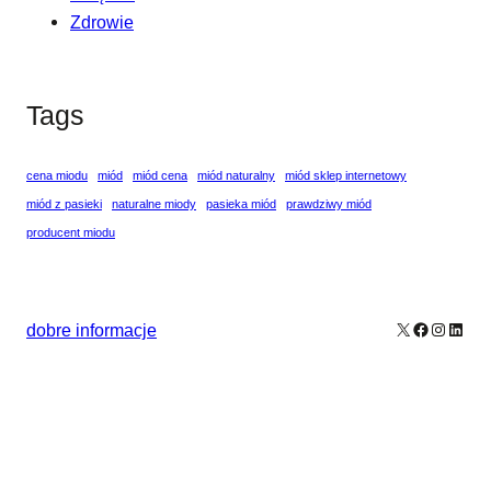
Zdrowie
Tags
cena miodu
miód
miód cena
miód naturalny
miód sklep internetowy
miód z pasieki
naturalne miody
pasieka miód
prawdziwy miód
producent miodu
X
Facebook
Instagr
Linke
dobre informacje
Our Newsletters