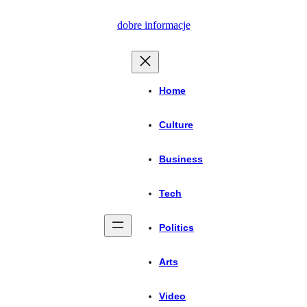
Przejdź
dobre informacje
do
treści
Home
Culture
Business
Tech
Politics
Arts
Video