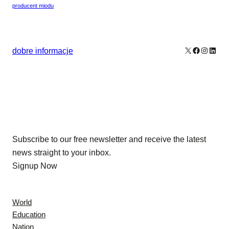
producent miodu
X
Facebook
Instagr
Linke
dobre informacje
Our Newsletters
Subscribe to our free newsletter and receive the latest
news straight to your inbox.
Signup Now
News
World
Education
Nation