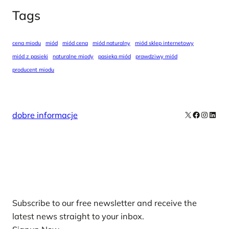
Tags
cena miodu
miód
miód cena
miód naturalny
miód sklep internetowy
miód z pasieki
naturalne miody
pasieka miód
prawdziwy miód
producent miodu
X
Facebook
Instag
Linke
dobre informacje
Our Newsletters
Subscribe to our free newsletter and receive the
latest news straight to your inbox.