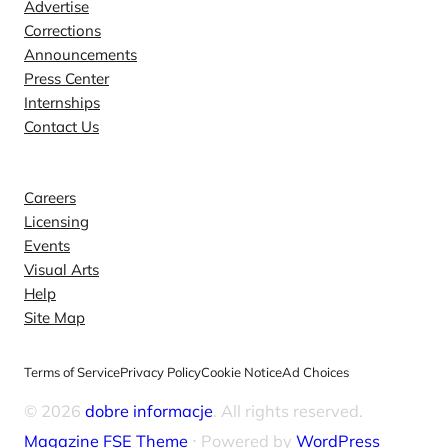
Advertise
Corrections
Announcements
Press Center
Internships
Contact Us
Explore
Careers
Licensing
Events
Visual Arts
Help
Site Map
Terms of Service
Privacy Policy
Cookie Notice
Ad Choices
© 2026
dobre informacje
. All rights reserved.
Magazine FSE Theme
⋅ Powered by
WordPress