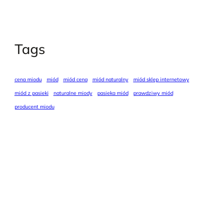
Tags
cena miodu
miód
miód cena
miód naturalny
miód sklep internetowy
miód z pasieki
naturalne miody
pasieka miód
prawdziwy miód
producent miodu