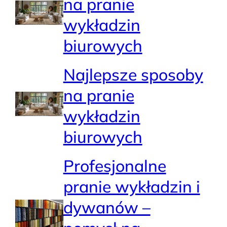
na pranie
wykładzin
biurowych
Najlepsze sposoby
na pranie
wykładzin
biurowych
Profesjonalne
pranie wykładzin i
dywanów –