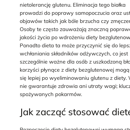
nietolerancję glutenu. Eliminacja tego białka
prowadzi do poprawy samopoczucia oraz ust
objawów takich jak bóle brzucha czy zmęczen
Osoby te często zauważają znaczną popraw
jakości życia po wdrożeniu diety bezglutenow
Ponadto dieta ta może przyczynić się do lep
wchłaniania składników odżywczych, co jest
szczególnie ważne dla osób z uszkodzoną bło
korzyści płynące z diety bezglutenowej mogą 
się lepiej po wyeliminowaniu glutenu z diet
nie gwarantuje zdrowia ani utraty wagi; kluc
spożywanych pokarmów.
Jak zacząć stosować diet
Rozpoczęcie diety bezglutenowej wymaga sta