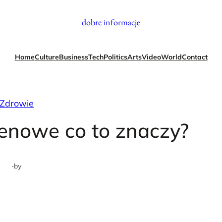
dobre informacje
Home
Culture
Business
Tech
Politics
Arts
Video
World
Contact
Zdrowie
tenowe co to znaczy?
·
by