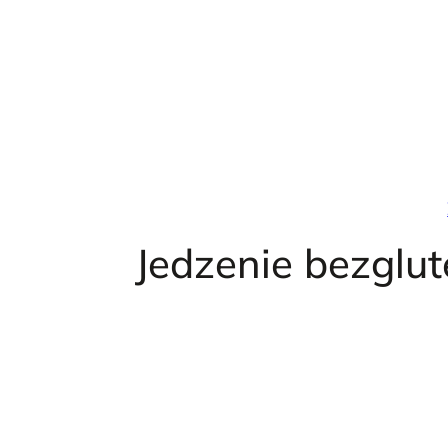
Przejdź
do
treści
Jedzenie bezglu