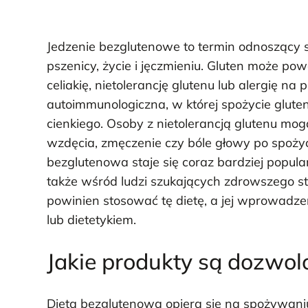
Jedzenie bezglutenowe to termin odnoszący si
pszenicy, życie i jęczmieniu. Gluten może p
celiakię, nietolerancję glutenu lub alergię na
autoimmunologiczna, w której spożycie gluten
cienkiego. Osoby z nietolerancją glutenu mo
wzdęcia, zmęczenie czy bóle głowy po spożyc
bezglutenowa staje się coraz bardziej popula
także wśród ludzi szukających zdrowszego st
powinien stosować tę dietę, a jej wprowadz
lub dietetykiem.
Jakie produkty są dozwol
Dieta bezglutenowa opiera się na spożywaniu 