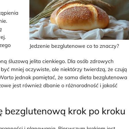
ąpienia
ie.
ę
ej.
szego
Jedzenie bezglutenowe co to znaczy?
ną śluzową jelita cienkiego. Dla osób zdrowych
być mniej oczywiste, ale niektórzy twierdzą, że czują
y. Warto jednak pamiętać, że sama dieta bezglutenowa
zowe jest również dbanie o różnorodność i jakość
ę bezglutenową krok po kroku
ranności i planowania. Pierwszym krokiem jest