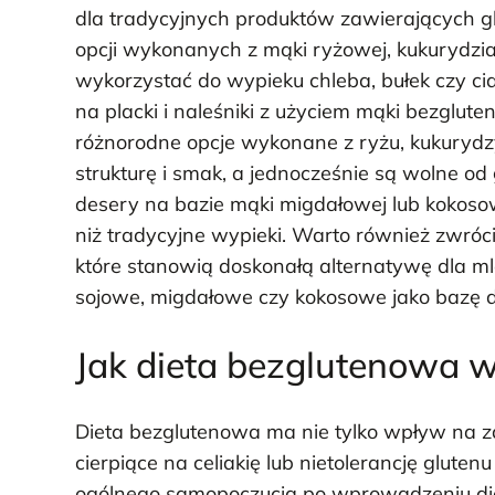
dla tradycyjnych produktów zawierających 
opcji wykonanych z mąki ryżowej, kukurydzia
wykorzystać do wypieku chleba, bułek czy c
na placki i naleśniki z użyciem mąki bezglute
różnorodne opcje wykonane z ryżu, kukuryd
strukturę i smak, a jednocześnie są wolne o
desery na bazie mąki migdałowej lub kokosow
niż tradycyjne wypieki. Warto również zwróc
które stanowią doskonałą alternatywę dla ml
sojowe, migdałowe czy kokosowe jako bazę do
Jak dieta bezglutenowa 
Dieta bezglutenowa ma nie tylko wpływ na zd
cierpiące na celiakię lub nietolerancję glut
ogólnego samopoczucia po wprowadzeniu die