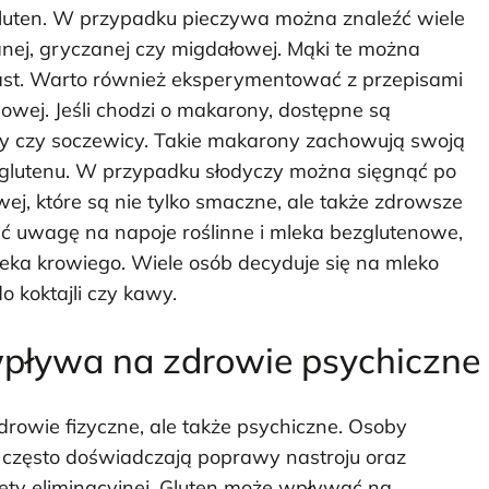
gluten. W przypadku pieczywa można znaleźć wiele
nej, gryczanej czy migdałowej. Mąki te można
iast. Warto również eksperymentować z przepisami
nowej. Jeśli chodzi o makarony, dostępne są
zy czy soczewicy. Takie makarony zachowują swoją
d glutenu. W przypadku słodyczy można sięgnąć po
ej, które są nie tylko smaczne, ale także zdrowsze
ić uwagę na napoje roślinne i mleka bezglutenowe,
eka krowiego. Wiele osób decyduje się na mleko
 koktajli czy kawy.
wpływa na zdrowie psychiczne
rowie fizyczne, ale także psychiczne. Osoby
enu często doświadczają poprawy nastroju oraz
ty eliminacyjnej. Gluten może wpływać na