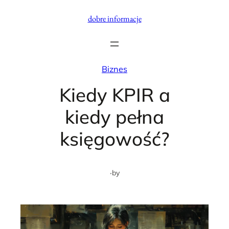
Przejdź
dobre informacje
do
treści
Biznes
Kiedy KPIR a
kiedy pełna
księgowość?
·
by