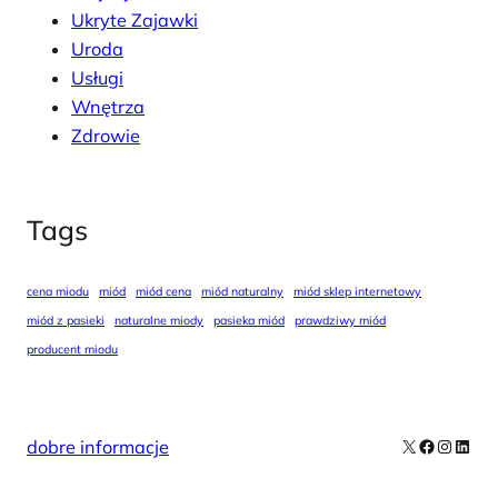
Ukryte Zajawki
Uroda
Usługi
Wnętrza
Zdrowie
Tags
cena miodu
miód
miód cena
miód naturalny
miód sklep internetowy
miód z pasieki
naturalne miody
pasieka miód
prawdziwy miód
producent miodu
X
Facebook
Instag
Linke
dobre informacje