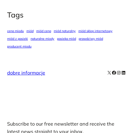
Tags
cena miodu
miód
miód cena
miód naturalny
miód sklep internetowy
miód z pasieki
naturalne miody
pasieka miód
prawdziwy miód
producent miodu
X
Facebook
Instag
Linke
dobre informacje
Our Newsletters
Subscribe to our free newsletter and receive the
latest news straight to your inbox.