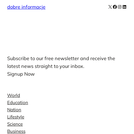
X
Facebook
Instag
Linke
dobre informacje
Our Newsletters
Subscribe to our free newsletter and receive the
latest news straight to your inbox.
Signup Now
News
World
Education
Nation
Lifestyle
Science
Business