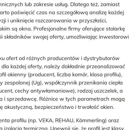
nicznych lub zakresie usług. Dlatego też, zamiast
arto poświęcić czas na szczegółową analizę każdej
zji i uniknięcie rozczarowania w przyszłości,
akim są okna. Profesjonalne firmy oferujące stolarkę
 składników swojej oferty, umożliwiając inwestorowi
ku ofert od różnych producentów i dystrybutorów
, dla każdej oferty, należy dokładnie przeanalizować
l okienny (producent, liczba komór, klasa profilu),
by zespolonej (Ug), współczynnik przenikania ciepła
cent, cechy antywłamaniowe), rodzaj uszczelek, a
a i sprzedawcę. Różnice w tych parametrach mogą
ę akustyczną, bezpieczeństwo i trwałość okien.
nta profilu (np. VEKA, REHAU, Kömmerling) oraz
izolacja termiczna. Upewnij się, że profil jest klasy