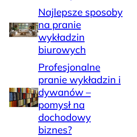
Najlepsze sposoby
na pranie
wykładzin
biurowych
Profesjonalne
pranie wykładzin i
dywanów –
pomysł na
dochodowy
biznes?