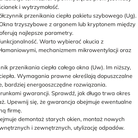
cianek i wytrzymałość.
czynnik przenikania ciepła pakietu szybowego (Ug).
ę. Okna trzyszybowe z argonem lub kryptonem między
ferują najlepsze parametry.
 funkcjonalność. Warto wybierać okucia z
łamaniowymi, mechanizmem mikrowentylacji oraz
ik przenikania ciepła całego okna (Uw). Im niższy,
aty ciepła. Wymagania prawne określają dopuszczalne
e, bardziej energooszczędne rozwiązania.
arunkami gwarancji. Sprawdź, jak długo trwa okres
ntaż. Upewnij się, że gwarancja obejmuje ewentualne
ną firmę.
obejmuje demontaż starych okien, montaż nowych
wnętrznych i zewnętrznych, utylizację odpadów.