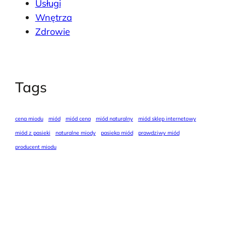
Usługi
Wnętrza
Zdrowie
Tags
cena miodu
miód
miód cena
miód naturalny
miód sklep internetowy
miód z pasieki
naturalne miody
pasieka miód
prawdziwy miód
producent miodu