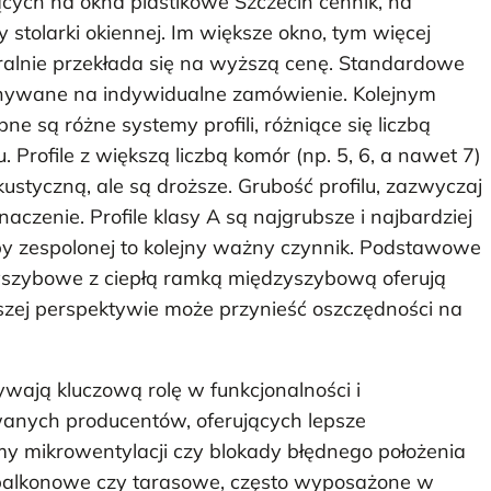
ych na okna plastikowe Szczecin cennik, na
stolarki okiennej. Im większe okno, tym więcej
turalnie przekłada się na wyższą cenę. Standardowe
onywane na indywidualne zamówienie. Kolejnym
ne są różne systemy profili, różniące się liczbą
. Profile z większą liczbą komór (np. 5, 6, a nawet 7)
kustyczną, ale są droższe. Grubość profilu, zazwyczaj
naczenie. Profile klasy A są najgrubsze i najbardziej
y zespolonej to kolejny ważny czynnik. Podstawowe
yszybowe z ciepłą ramką międzyszybową oferują
ższej perspektywie może przynieść oszczędności na
wają kluczową rolę w funkcjonalności i
anych producentów, oferujących lepsze
 mikrowentylacji czy blokady błędnego położenia
i balkonowe czy tarasowe, często wyposażone w