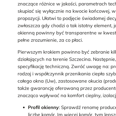
znaczące różnice w jakości, parametrach tech
skupiać się wyłącznie na kwocie końcowej, w
propozycji. Ułatwi to podjęcie świadomej decy
zwłaszcza gdy chodzi o tak istotny element, j
okienną powinny być transparentne w kwestii
pełne zrozumienie, za co płaci.
Pierwszym krokiem powinno być zebranie kil
działających na terenie Szczecina. Następnie
specyfikację techniczną. Zwróć uwagę na: profi
rodzaj i współczynnik przenikania ciepła szy
całego okna (Uw), zastosowane okucia (produ
także gwarancję oferowaną przez producent
znacząco wpływać na komfort cieplny, izolacj
Profil okienny
: Sprawdź renomę produce
liczbę komór. Im więcej komór, tym lepsza 