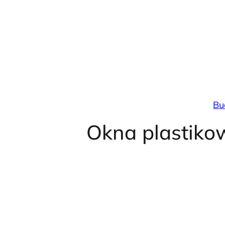
Przejdź
do
treści
Bu
Okna plastiko