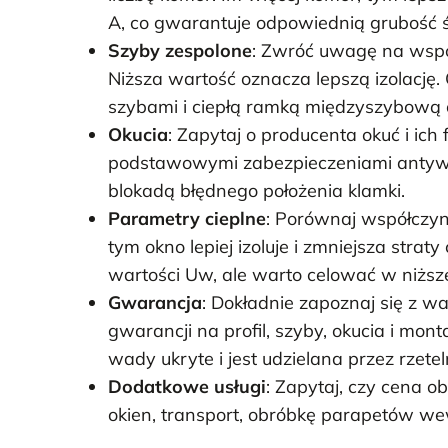
A, co gwarantuje odpowiednią grubość ś
Szyby zespolone
: Zwróć uwagę na współ
Niższa wartość oznacza lepszą izolacj
szybami i ciepłą ramką międzyszybową o
Okucia
: Zapytaj o producenta okuć i ich
podstawowymi zabezpieczeniami antyw
blokadą błędnego położenia klamki.
Parametry cieplne
: Porównaj współczynn
tym okno lepiej izoluje i zmniejsza str
wartości Uw, ale warto celować w niższ
Gwarancja
: Dokładnie zapoznaj się z w
gwarancji na profil, szyby, okucia i mo
wady ukryte i jest udzielana przez rzetel
Dodatkowe usługi
: Zapytaj, czy cena 
okien, transport, obróbkę parapetów we