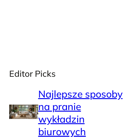
Editor Picks
Najlepsze sposoby
na pranie
wykładzin
biurowych