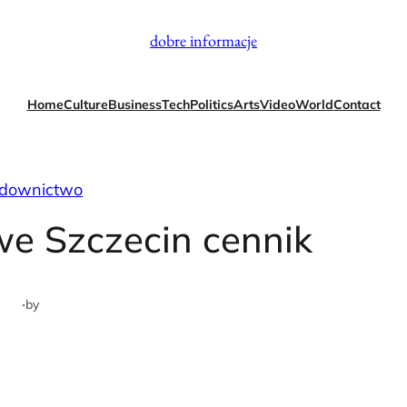
dobre informacje
Home
Culture
Business
Tech
Politics
Arts
Video
World
Contact
downictwo
we Szczecin cennik
·
by