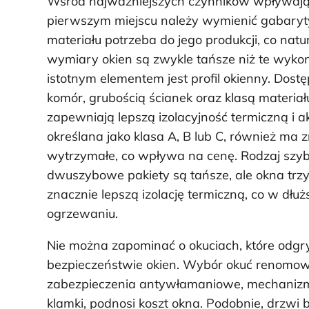
Wśród najważniejszych czynników wpływając
pierwszym miejscu należy wymienić gabaryty 
materiału potrzeba do jego produkcji, co na
wymiary okien są zwykle tańsze niż te wyk
istotnym elementem jest profil okienny. Dostęp
komór, grubością ścianek oraz klasą materiału
zapewniają lepszą izolacyjność termiczną i a
określana jako klasa A, B lub C, również ma z
wytrzymałe, co wpływa na cenę. Rodzaj szyb
dwuszybowe pakiety są tańsze, ale okna trz
znacznie lepszą izolację termiczną, co w dłu
ogrzewaniu.
Nie można zapominać o okuciach, które odgry
bezpieczeństwie okien. Wybór okuć renomow
zabezpieczenia antywłamaniowe, mechanizmy
klamki, podnosi koszt okna. Podobnie, drzw