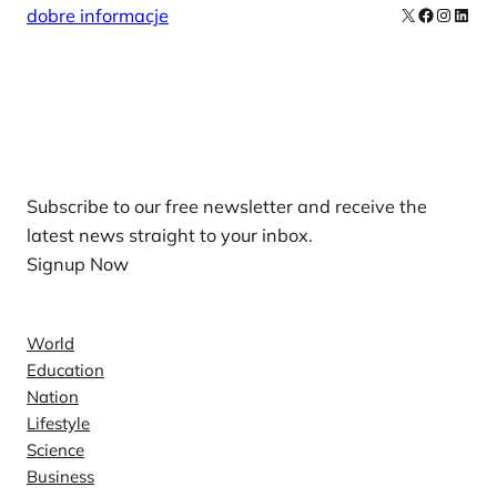
X
Facebook
Instag
Linke
dobre informacje
Our Newsletters
Subscribe to our free newsletter and receive the
latest news straight to your inbox.
Signup Now
News
World
Education
Nation
Lifestyle
Science
Business