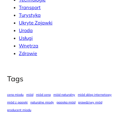
Transport
Turystyka
Ukryte Zajawki
Uroda
Usługi
Wnętrza
Zdrowie
Tags
cena miodu
miód
miód cena
miód naturalny
miód sklep internetowy
miód z pasieki
naturalne miody
pasieka miód
prawdziwy miód
producent miodu