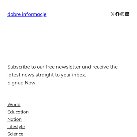
X
Facebook
Instag
Linke
dobre informacje
Our Newsletters
Subscribe to our free newsletter and receive the
latest news straight to your inbox.
Signup Now
News
World
Education
Nation
Lifestyle
Science