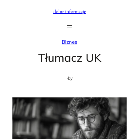
Przejdź
dobre informacje
do
treści
Biznes
Tłumacz UK
·
by