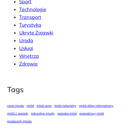
Sport
Technologie
Transport
Turystyka
Ukryte Zajawki
Uroda
Usługi
Wnętrza
Zdrowie
Tags
cena miodu
miód
miód cena
miód naturalny
miód sklep internetowy
miód z pasieki
naturalne miody
pasieka miód
prawdziwy miód
producent miodu