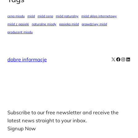
cena miodu
miód
miód cena
miód naturalny
miód sklep internetowy
miód z pasieki
naturalne miody
pasieka miód
prawdziwy miód
producent miodu
X
Facebook
Instag
Linke
dobre informacje
Our Newsletters
Subscribe to our free newsletter and receive the
latest news straight to your inbox.
Signup Now
News