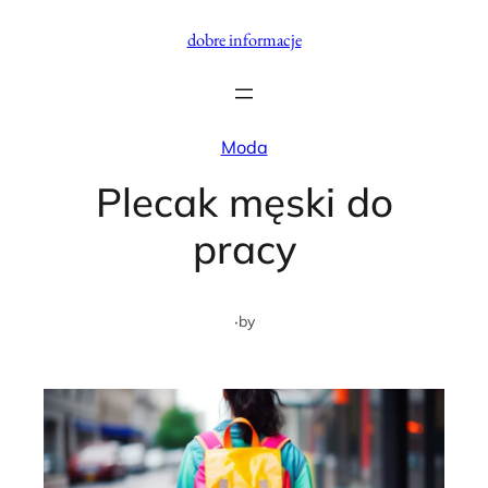
Przejdź
dobre informacje
do
treści
Moda
Plecak męski do
pracy
·
by