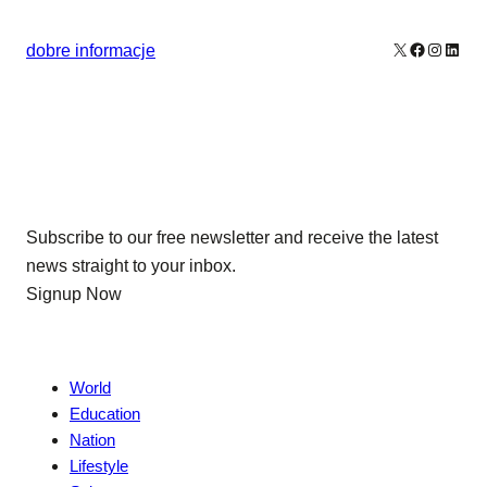
X
Facebook
Instagr
Linke
dobre informacje
Our Newsletters
Subscribe to our free newsletter and receive the latest
news straight to your inbox.
Signup Now
News
World
Education
Nation
Lifestyle