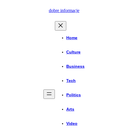
Przejdź
dobre informacje
do
treści
Home
Culture
Business
Tech
Politics
Arts
Video