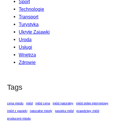
Sport
Technologie
Transport
Turystyka
Ukryte Zajawki
Uroda
Usługi
Wnętrza
Zdrowie
Tags
cena miodu
miód
miód cena
miód naturalny
miód sklep internetowy
miód z pasieki
naturalne miody
pasieka miód
prawdziwy miód
producent miodu