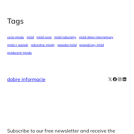
Tags
cena miodu
miód
miód cena
miód naturalny
miód sklep internetowy
miód z pasieki
naturalne miody
pasieka miód
prawdziwy miód
producent miodu
X
Facebook
Instag
Linke
dobre informacje
Our Newsletters
Subscribe to our free newsletter and receive the