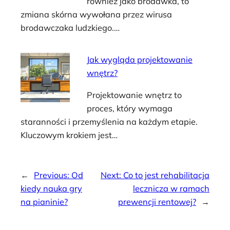
również jako brodawka, to
zmiana skórna wywołana przez wirusa
brodawczaka ludzkiego.…
Jak wygląda projektowanie
wnętrz?
Projektowanie wnętrz to
proces, który wymaga
staranności i przemyślenia na każdym etapie.
Kluczowym krokiem jest…
←
Previous:
Od
Next:
Co to jest rehabilitacja
kiedy nauka gry
lecznicza w ramach
na pianinie?
prewencji rentowej?
→