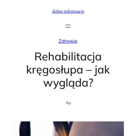
Przejdź
dobre informacje
do
treści
Zdrowie
Rehabilitacja
kręgosłupa – jak
wygląda?
·
by