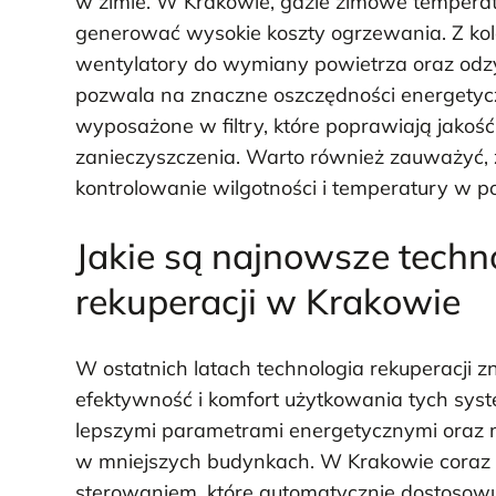
w zimie. W Krakowie, gdzie zimowe temperat
generować wysokie koszty ogrzewania. Z kol
wentylatory do wymiany powietrza oraz odz
pozwala na znaczne oszczędności energetyc
wyposażone w filtry, które poprawiają jakoś
zanieczyszczenia. Warto również zauważyć, 
kontrolowanie wilgotności i temperatury w 
Jakie są najnowsze techn
rekuperacji w Krakowie
W ostatnich latach technologia rekuperacji z
efektywność i komfort użytkowania tych sys
lepszymi parametrami energetycznymi oraz 
w mniejszych budynkach. W Krakowie coraz c
sterowaniem, które automatycznie dostosow