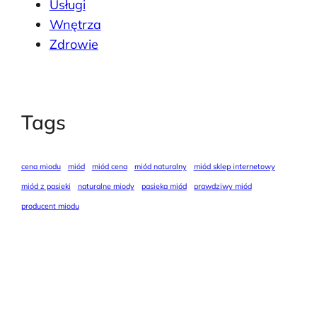
Usługi
Wnętrza
Zdrowie
Tags
cena miodu
miód
miód cena
miód naturalny
miód sklep internetowy
miód z pasieki
naturalne miody
pasieka miód
prawdziwy miód
producent miodu