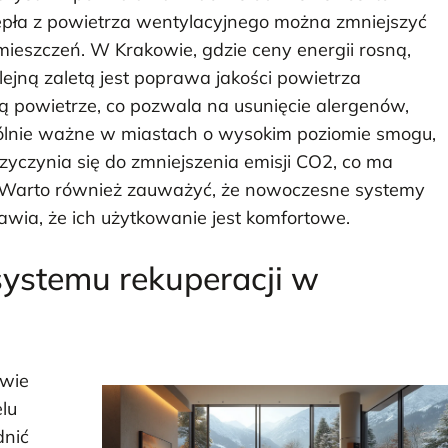
epła z powietrza wentylacyjnego można zmniejszyć
mieszczeń. W Krakowie, gdzie ceny energii rosną,
jną zaletą jest poprawa jakości powietrza
ą powietrze, co pozwala na usunięcie alergenów,
gólnie ważne w miastach o wysokim poziomie smogu,
zyczynia się do zmniejszenia emisji CO2, co ma
 Warto również zauważyć, że nowoczesne systemy
rawia, że ich użytkowanie jest komfortowe.
 systemu rekuperacji w
owie
lu
dnić