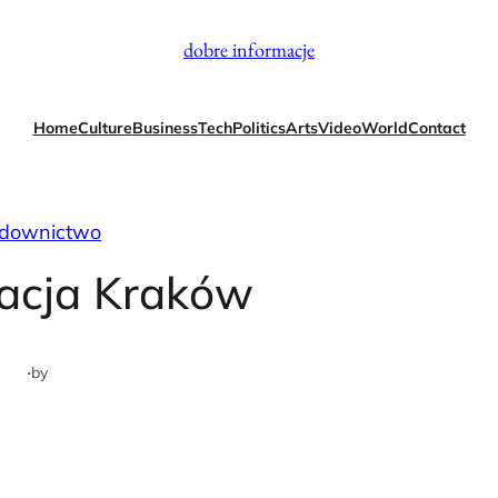
dobre informacje
Home
Culture
Business
Tech
Politics
Arts
Video
World
Contact
downictwo
acja Kraków
·
by