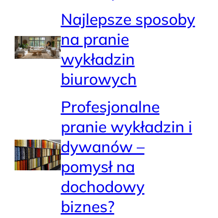
Najlepsze sposoby
na pranie
wykładzin
biurowych
Profesjonalne
pranie wykładzin i
dywanów –
pomysł na
dochodowy
biznes?