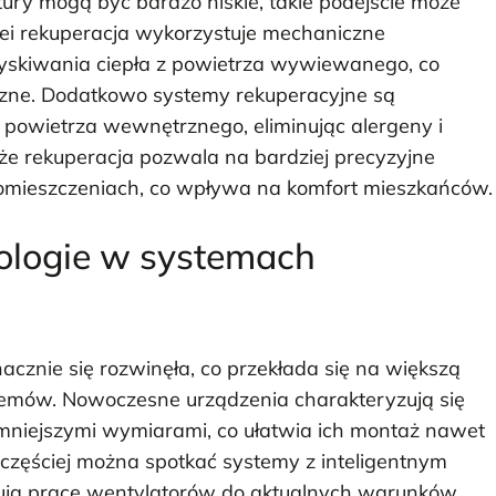
ury mogą być bardzo niskie, takie podejście może
ei rekuperacja wykorzystuje mechaniczne
yskiwania ciepła z powietrza wywiewanego, co
zne. Dodatkowo systemy rekuperacyjne są
ć powietrza wewnętrznego, eliminując alergeny i
że rekuperacja pozwala na bardziej precyzyjne
pomieszczeniach, co wpływa na komfort mieszkańców.
ologie w systemach
nacznie się rozwinęła, co przekłada się na większą
temów. Nowoczesne urządzenia charakteryzują się
mniejszymi wymiarami, co ułatwia ich montaż nawet
zęściej można spotkać systemy z inteligentnym
ują pracę wentylatorów do aktualnych warunków