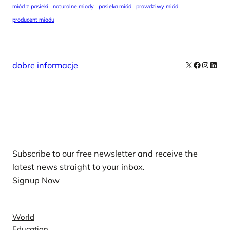
miód z pasieki
naturalne miody
pasieka miód
prawdziwy miód
producent miodu
X
Facebook
Instag
Linke
dobre informacje
Our Newsletters
Subscribe to our free newsletter and receive the
latest news straight to your inbox.
Signup Now
News
World
Education