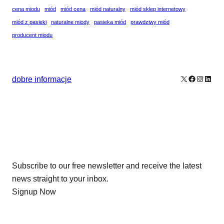
cena miodu
miód
miód cena
miód naturalny
miód sklep internetowy
miód z pasieki
naturalne miody
pasieka miód
prawdziwy miód
producent miodu
X
Facebook
Instagr
Linke
dobre informacje
Our Newsletters
Subscribe to our free newsletter and receive the latest
news straight to your inbox.
Signup Now
News