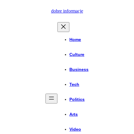
Przejdź
dobre informacje
do
treści
Home
Culture
Business
Tech
Politics
Arts
Video