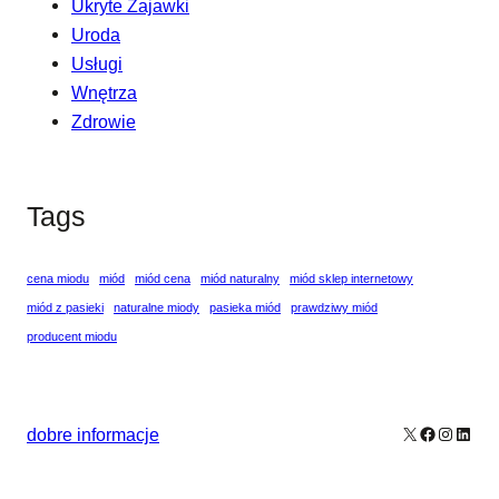
Ukryte Zajawki
Uroda
Usługi
Wnętrza
Zdrowie
Tags
cena miodu
miód
miód cena
miód naturalny
miód sklep internetowy
miód z pasieki
naturalne miody
pasieka miód
prawdziwy miód
producent miodu
X
Facebook
Instagr
Linke
dobre informacje