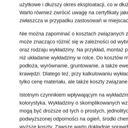
użytkowe i dłuższy okres eksploatacji, co w dł
Warto również zwrócić uwagę na certyfikaty jak
zwłaszcza w przypadku zastosowań w miejscac
Nie można zapominać o kosztach związanych 
może znacząco różnić się w zależności od wyb
oraz rodzaju wykładziny. Na przykład, montaż 
niż układanie wykładziny w rolce. Do kosztów 
podłoża, wyrównanie, gruntowanie, a także ewe
krawędzi. Dlatego też, przy kalkulowaniu wykła
tylko cenę materiału, ale także koszty związan
Istotnym czynnikiem wpływającym na wykładziny
kolorystyka. Wykładziny o skomplikowanych wz
mogą być droższe od tych o prostych, jednolit
podwyższonej odporności na ogień, środki ch
wyższe koszty. Zawsze warto dokładnie sprawdzi