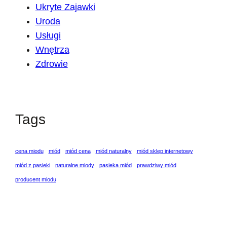
Ukryte Zajawki
Uroda
Usługi
Wnętrza
Zdrowie
Tags
cena miodu
miód
miód cena
miód naturalny
miód sklep internetowy
miód z pasieki
naturalne miody
pasieka miód
prawdziwy miód
producent miodu