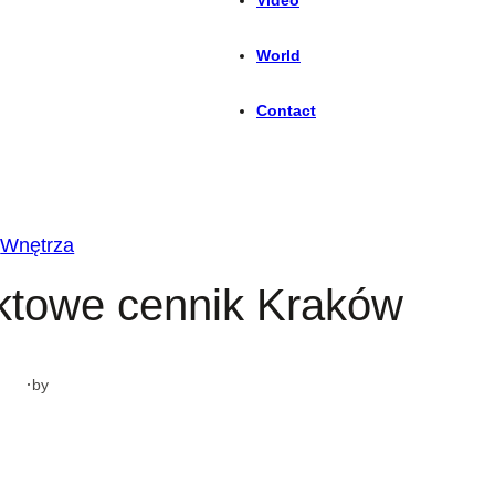
World
Contact
Wnętrza
ktowe cennik Kraków
·
by