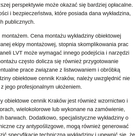
uższej perspektywie może okazać się bardziej opłacalne.
ości i bezpieczeństwa, które posiada dana wykładzina,
h publicznych.
z montażem. Cena montażu wykładziny obiektowej
ranej ekipy montażowej, stopnia skomplikowania prac
paneli LVT może wymagać innego podejścia i narzędzi
montażu często dolicza się również przygotowanie
ntualne prace związane z listwowaniem i obróbką
dziny obiektowe cennik Kraków, należy uwzględnić nie
e z jego profesjonalnym ułożeniem.
 obiektowe cennik Kraków jest również wzornictwo i
orach, wielokolorowe lub wykonane na zamówienie,
ych barwach. Dodatkowo, specjalistyczne wykładziny o
emiczne czy antypoślizgowe, mogą również generować
ć specyfikację techniczną wykładziny i upewnić się, że