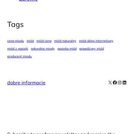
Tags
cena miodu
miód
miód cena
miód naturalny
miód sklep internetowy
miód z pasieki
naturalne miody
pasieka miód
prawdziwy miód
producent miodu
X
Facebook
Instag
Linke
dobre informacje
Our Newsletters