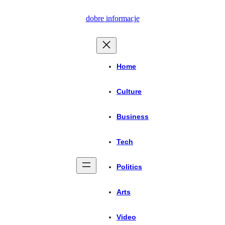
Przejdź
dobre informacje
do
treści
Home
Culture
Business
Tech
Politics
Arts
Video