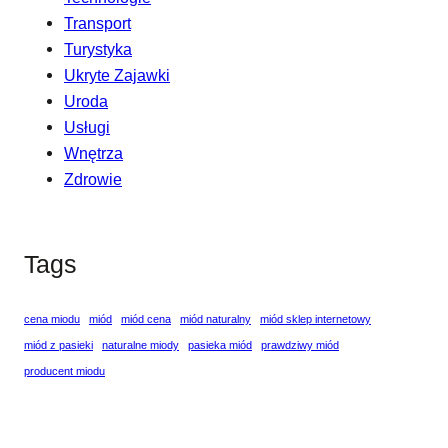
Transport
Turystyka
Ukryte Zajawki
Uroda
Usługi
Wnętrza
Zdrowie
Tags
cena miodu
miód
miód cena
miód naturalny
miód sklep internetowy
miód z pasieki
naturalne miody
pasieka miód
prawdziwy miód
producent miodu