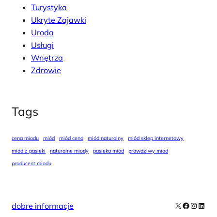
Turystyka
Ukryte Zajawki
Uroda
Usługi
Wnętrza
Zdrowie
Tags
cena miodu
miód
miód cena
miód naturalny
miód sklep internetowy
miód z pasieki
naturalne miody
pasieka miód
prawdziwy miód
producent miodu
X
Facebook
Instag
Linke
dobre informacje