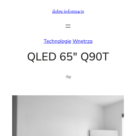
Przejdź
dobre informacje
do
treści
Technologie
Wnętrza
QLED 65" Q90T
·
by