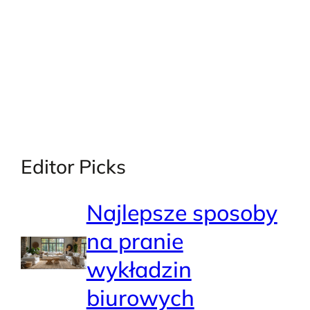
Editor Picks
Najlepsze sposoby
na pranie
wykładzin
biurowych