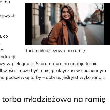
ię ma
iejszych
, co
i
to
Torba młodzieżowa na ramię
odukcji
twy w pielęgnacji. Skóra naturalna nadaje torbie
bałości i może być mniej praktyczna w codziennym
a podszewkę torby – dobrze, jeśli jest wykonana z
ć torba młodzieżowa na ramię