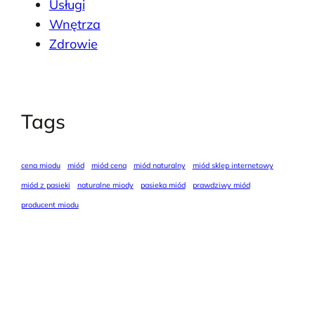
Usługi
Wnętrza
Zdrowie
Tags
cena miodu
miód
miód cena
miód naturalny
miód sklep internetowy
miód z pasieki
naturalne miody
pasieka miód
prawdziwy miód
producent miodu