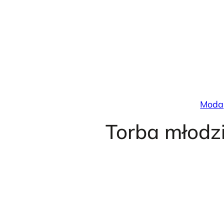
Przejdź
do
treści
Moda
Torba młodz