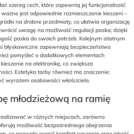
ć szereg cech, które zapewnią jej funkcjonalność
 ważne jest odpowiednie rozmieszczenie kieszeni –
ródki na drobne przedmioty, co ułatwia organizację
wrócić uwagę na możliwość regulacji paska; dzięki
gość paska do swoich potrzeb. Kolejnym istotnym
ki błyskawiczne zapewniają bezpieczeństwo
ież pomyśleć o dodatkowych elementach
 kieszenie na elektronikę, co zwiększa
ści. Estetyka torby również ma znaczenie;
yć wyrazem osobowości właściciela.
rbę młodzieżową na ramię
realizować w różnych miejscach, zarówno
e oferują możliwość bezpośredniego obejrzenia
m, co pozwala ocenić komfort noszenia oraz jakość