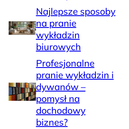
Najlepsze sposoby
na pranie
wykładzin
biurowych
Profesjonalne
pranie wykładzin i
dywanów –
pomysł na
dochodowy
biznes?