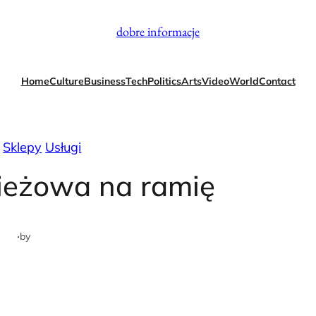
dobre informacje
Home
Culture
Business
Tech
Politics
Arts
Video
World
Contact
Sklepy
Usługi
ieżowa na ramię
·
by